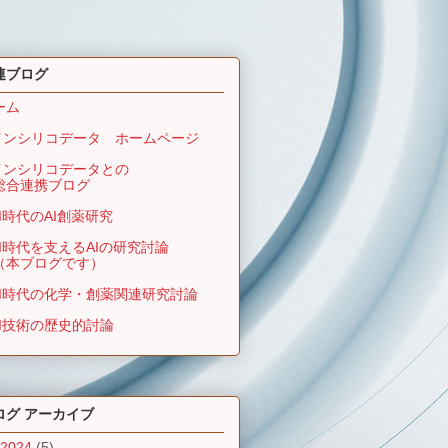
連ブログ
ーム
インシリコデータ ホームページ
インシリコデータとの
合連携ブログ
AI時代のAI創薬研究
AI時代を支えるAIの研究討論
本ブログです）
AI時代の化学・創薬関連研究討論
AI技術の歴史的討論
ログ アーカイブ
2024
(5)