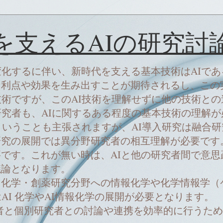
代を支えるAIの研究討
化するに伴い、新時代を支える基本技術はAIであ
な利点や効果を生み出すことが期待されるし、この
術ですが、このAI技術を理解せずに他の技術と
研究者も、AIに関するある程度の基本技術の理解
ということも主張されますが、AI導入研究は融合
究の展開では異分野研究者の相互理解が必要です。
です。これが無い時は、AIと他の研究者間で意思
議論となります。
化学・創薬研究分野への情報化学や化学情報学（
AI 化学やAI情報化学の展開が必要となります。
と個別研究者との討論や連携を効率的に行うための