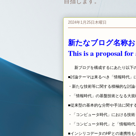
目指します。
2024年1月25日木曜日
新たなブログ名称お
This is a proposal fo
新ブログを構成するにあたり以下の
■討論テーマは来るべき「情報時代」
・新たな技術等に関する積極的な討論
・「情報時代」の基盤技術となる大規
■従来型の基本的な分野や手法に関す
・「コンピュータ時代」における技術
・「コンピュータ時代」と「情報時代
■インシリコデータのHPとの連携