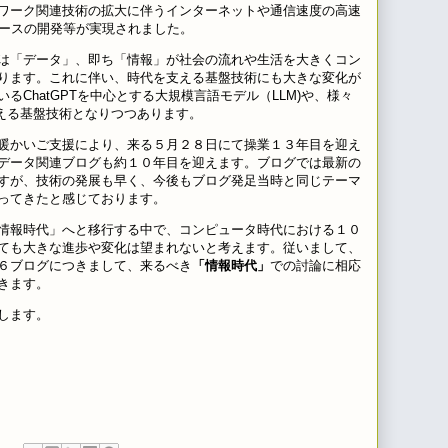
ワーク関連技術の拡大に伴うインターネットや通信速度の高速
ベースの開発等が実現されました。
は「データ」、即ち「情報」が社会の流れや生活を大きくコン
ります。これに伴い、時代を支える基盤技術にも大きな変化が
ChatGPTを中心とする大規模言語モデル（LLM)や、様々
支える基盤技術となりつつあります。
暖かいご支援により、来る５月２８日にて操業１３年目を迎え
データ関連ブログも約１０年目を迎えます。ブログでは最新の
すが、技術の発展も早く、今後もブログ発足当時と同じテーマ
ってきたと感じております。
情報時代」へと移行する中で、コンピュータ時代における１０
ても大きな進歩や変化は望まれないと考えます。従いまして、
６ブログにつきまして、来るべき
「情報時代」
での討論に相応
きます。
します。