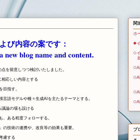
関
ホ
よび内容の案です：
◆
r a new blog name and content.
◇
総
◇
点を留意しつつ検討いたしました。
◇
に相応しい内容とする
（
を目指す。
◇
模言語モデルや種々生成AIを主たるテーマとする。
◇
る議論の場も設ける
も、ある程度フォローする。
」の技術の連携や、改良等の効果も重要。
ブ
性も考慮する
▼