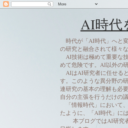
AI時
時代が「AI時代」へと変
の研究と融合されて様々
AI技術は極めて重要な技
めて危険です。AI以外の
AIはAI研究者に任せる
す。このような異分野の研
連研究の基本の理解も必要
自分の主張を行うだけの
「情報時代」において、
たように、「AI時代」には
本ブログではAI研究者