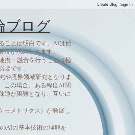
論ブログ
ることは明白です。AIは他
実現が求められます。
の連携・融合を行うことは極
が必要です。
研究や境界領域研究となりま
この場合、ある程度AI関
疎通が困難となり、互いに
ケモメトリクス）が発展し
AIの基本技術の理解を