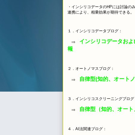
・インシリコデータのHPには討論の
連携により、相乗効果が期待できる。
１．インシリコデータブログ：
インシリコデータおよ
⇒
報
２．オートノマスブログ：
自律型(知的、オート
⇒
３．インシリコスクリーニングブログ
自律型（知的、オート
⇒
４．AI法関連ブログ：