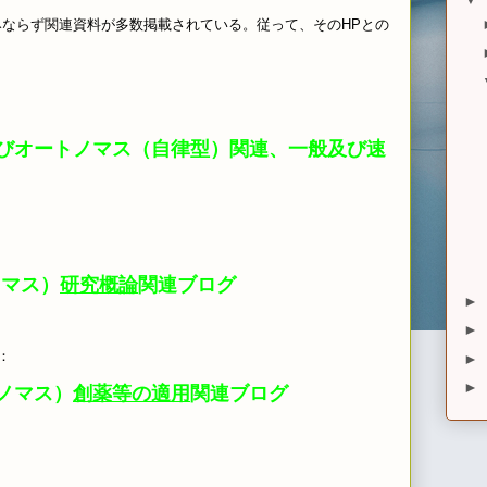
みならず関連資料が多数掲載されている。従って、そのHPとの
びオートノマス（自律型）関連、一般及び速
ノマス）
研究概論
関連ブログ
►
►
：
►
►
ノマス）
創薬等の適用
関連ブログ